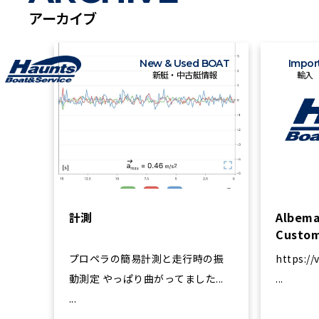
アーカイブ
New & Used BOAT
Impor
新艇・中古艇情報
輸入
計測
Albema
Custom
プロペラの簡易計測と走行時の振
https:/
動測定 やっぱり曲がってました...
...
...