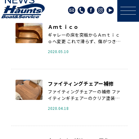
ニュース
Ａｍｔｉｃｏ
ギャレーの床を突板からＡｍｔｉｃ
ｏへ変更 これで滑らず、傷がつきに
くく、水に濡れても大丈夫 &nb ...
2020.05.10
ファイティングチェアー補修
ファイティングチェアーの補修 ファ
イティンギチェアーのクリア塗装は
塗装ではなく、通常レンジで表面を
2020.04.18
固めて ...