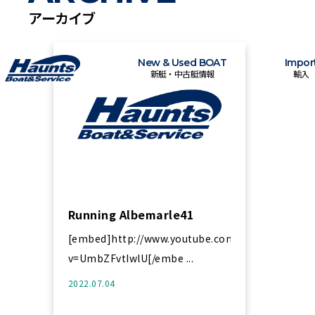
アーカイブ
New & Used BOAT
Impor
新艇・中古艇情報
輸入
Running Albemarle41
[embed]http://www.youtube.com/watch?
v=UmbZFvtIwlU[/embe ...
2022.07.04