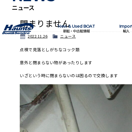
ニュース
閉まりません
New & Used BOAT
Impor
新艇・中古艇情報
輸入
2022.11.26
ニュース
点検で見落としがちなコック類
意外と閉まらない物があったりします
いざという時に閉まらないのは困るので交換します