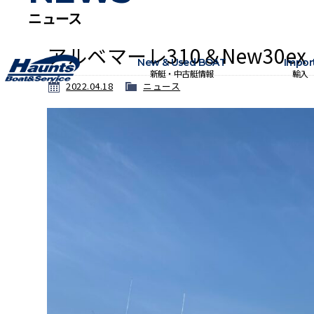
ニュース
アルベマーレ310＆New30ex
New & Used BOAT
Impor
新艇・中古艇情報
輸入
2022.04.18
ニュース