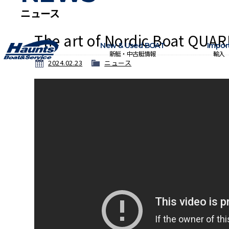
ニュース
The art of Nordic Boat QUA
New & Used BOAT
Impor
新艇・中古艇情報
輸入
2024.02.23
ニュース