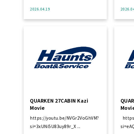
2026.04.19
2026.0
QUARKEN 27CABIN Kazi
QUAR
Movie
Movi
https://youtu.be/NVGr2VoGhVM?
https://youtu.be/DqusrIr9ylA?
si=3xUNi5U83uy89r_X ...
si=eA