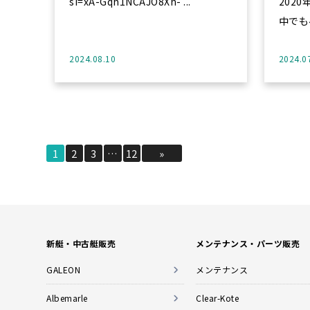
si=xA-Gqh1NCAJO8Xh- ...
2020年
中でも
2024.08.10
2024.0
1
2
3
…
12
»
新艇・中古艇販売
メンテナンス・パーツ販売
GALEON
メンテナンス
Albemarle
Clear-Kote