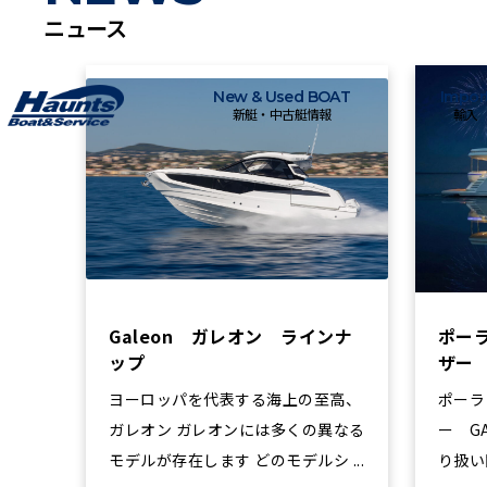
ニュース
New & Used BOAT
Impor
新艇・中古艇情報
輸入
Galeon ガレオン ラインナ
ポー
ップ
ザー 
ヨーロッパを代表する海上の至高、
ポーラ
ガレオン ガレオンには多くの異なる
ー GA
モデルが存在します どのモデルシ ...