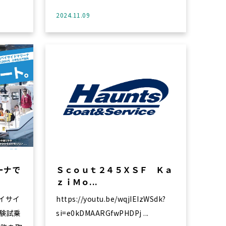
2024.11.09
ーナで
Ｓｃｏｕｔ２４５ＸＳＦ Ｋａ
ｚｉＭｏ...
ベイサイ
https://youtu.be/wqjIEIzWSdk?
験試乗
si=e0kDMAARGfwPHDPj ...