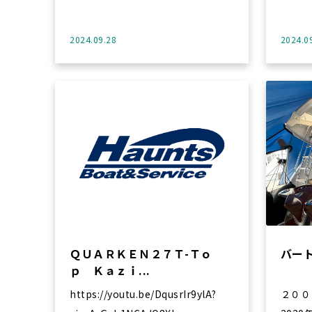
2024.09.28
2024.0
ＱＵＡＲＫＥＮ２７Ｔ-Ｔｏ
バー
ｐ Ｋａｚｉ...
https://youtu.be/DqusrIr9ylA?
２００