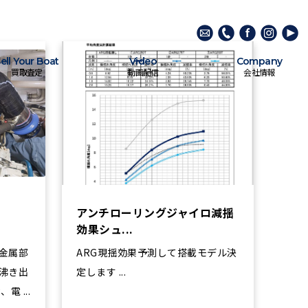
ell Your Boat
Video
Company
買取査定
動画配信
会社情報
アンチローリングジャイロ減揺
効果シュ...
金属部
ARG現揺効果予測して搭載モデル決
沸き出
定します ...
、電 ...