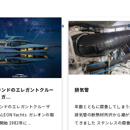
t
Maintenance & Parts
Lease
S
メンテナンス＆パーツ
リース販売
ランドのエレガントクルー
排気管
ガ...
ンドのエレガントクルーザ
年数とともに腐食してしまう
LEON Yachts ガレオンの取
排気管の断熱材所沢から潮が
り扱い開始 1982年に ...
てきました ステンレスの腐食