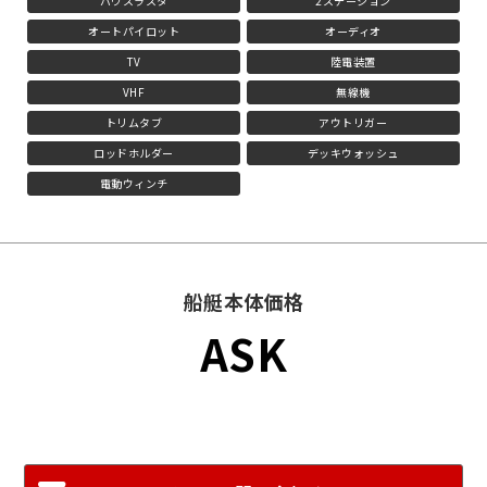
バウスラスタ
2ステーション
オートパイロット
オーディオ
TV
陸電装置
VHF
無線機
トリムタブ
アウトリガー
ロッドホルダー
デッキウォッシュ
電動ウィンチ
船艇本体価格
ASK