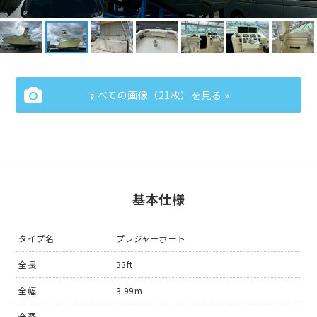
すべての画像（21枚）を見る »
基本仕様
タイプ名
プレジャーボート
全長
33ft
全幅
3.99m
全深
-