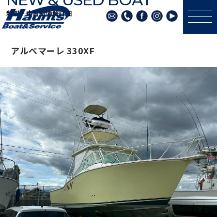
新艇・中古艇情報詳細
アルべマーレ 330XF