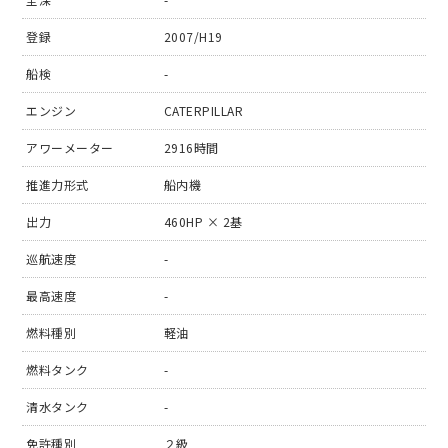
登録
2007/H19
船検
-
エンジン
CATERPILLAR
アワーメーター
2916時間
推進力形式
船内機
出力
460HP × 2基
巡航速度
-
最高速度
-
燃料種別
軽油
燃料タンク
-
清水タンク
-
免許種別
２級