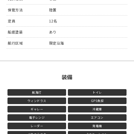
保管方法
陸置
定員
12名
船底塗装
あり
航行区域
限定沿海
装備
航海灯
トイレ
ウィンドラス
GPS魚探
ギャレー
冷蔵庫
電子レンジ
エアコン
レーダー
発電機