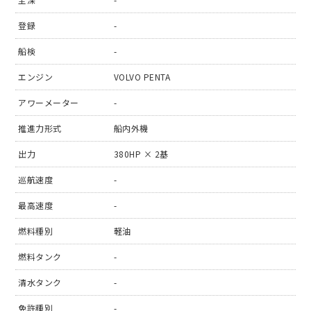
登録
-
船検
-
エンジン
VOLVO PENTA
アワーメーター
-
推進力形式
船内外機
出力
380HP × 2基
巡航速度
-
最高速度
-
燃料種別
軽油
燃料タンク
-
清水タンク
-
免許種別
-