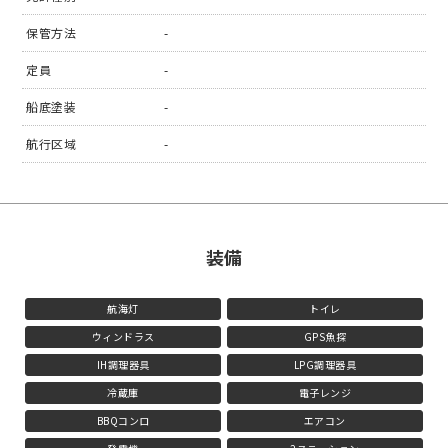
保管方法
-
定員
-
船底塗装
-
航行区域
-
装備
航海灯
トイレ
ウィンドラス
GPS魚探
IH調理器具
LPG調理器具
冷蔵庫
電子レンジ
BBQコンロ
エアコン