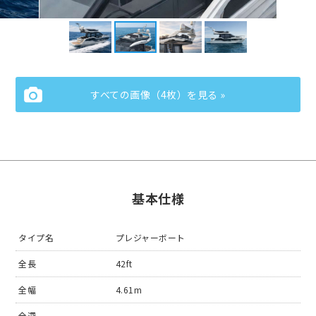
すべての画像（4枚）を見る »
基本仕様
タイプ名
プレジャーボート
全長
42ft
全幅
4.61m
全深
-