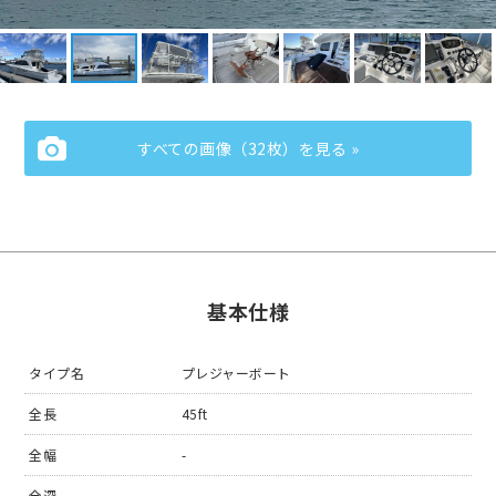
すべての画像（32枚）を見る »
基本仕様
タイプ名
プレジャーボート
全長
45ft
全幅
-
全深
-