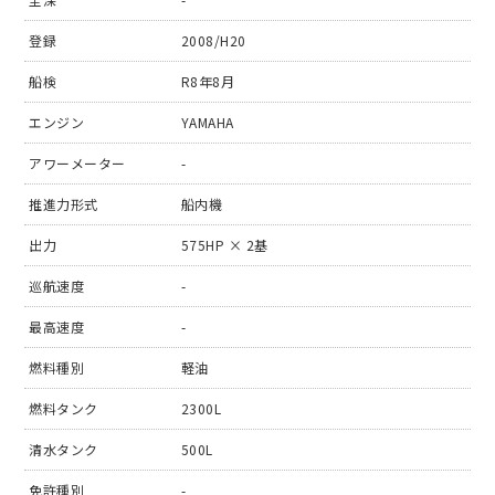
登録
2008/H20
船検
R8年8月
エンジン
YAMAHA
アワーメーター
-
推進力形式
船内機
出力
575HP × 2基
巡航速度
-
最高速度
-
燃料種別
軽油
燃料タンク
2300L
清水タンク
500L
免許種別
-