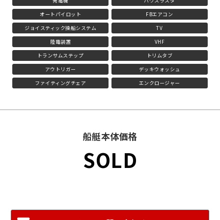
発電機
バウスラスタ
オートパイロット
FBエアコン
ジョイスティック操船システム
TV
陸電装置
VHF
トランサムステップ
トリムタブ
アウトリガー
デッキウォッシュ
ファイティングチェア
エンクロージャー
船艇本体価格
SOLD