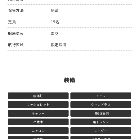
保管方法
係留
定員
15名
船底塗装
あり
航行区域
限定沿海
装備
航海灯
トイレ
ウォシュレット
ウィンドラス
ギャレー
IH調理器具
冷蔵庫
電子レンジ
エアコン
レーダー