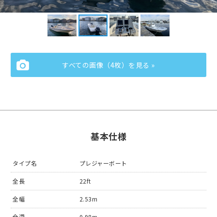
すべての画像（4枚）を見る »
基本仕様
タイプ名
プレジャーボート
全長
22ft
全幅
2.53m
全深
0.98m