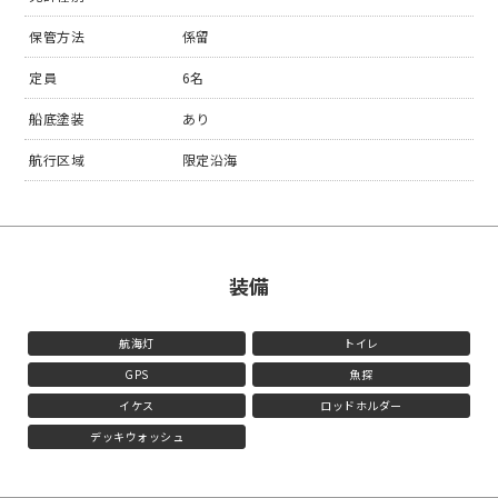
保管方法
係留
定員
6名
船底塗装
あり
航行区域
限定沿海
装備
航海灯
トイレ
GPS
魚探
イケス
ロッドホルダー
デッキウォッシュ