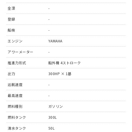
全深
-
登録
-
船検
-
エンジン
YAMAHA
アワーメーター
-
推進力形式
船外機 4ストローク
出力
300HP × 1基
巡航速度
-
最高速度
-
燃料種別
ガソリン
燃料タンク
300L
清水タンク
50L