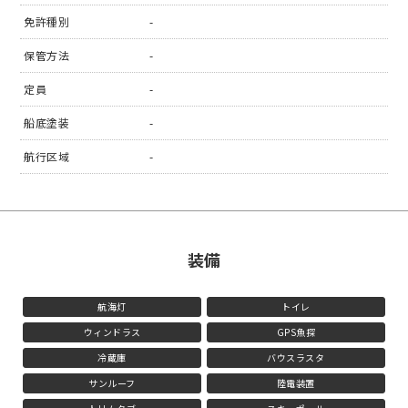
免許種別
-
保管方法
-
定員
-
船底塗装
-
航行区域
-
装備
航海灯
トイレ
ウィンドラス
GPS魚探
冷蔵庫
バウスラスタ
サンルーフ
陸電装置