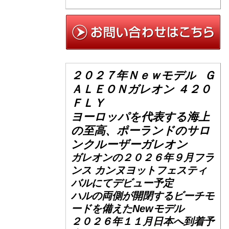
２０２７年Ｎｅｗモデル
Ｇ
ＡＬＥＯＮガレオン ４２０
ＦＬＹ
ヨーロッパを代表する海上
の至高、ポーランドのサロ
ンクルーザーガレオン
ガレオンの２０２６年９月フラ
ンス カンヌヨットフェスティ
バルにてデビュー予定
ハルの両側が開閉するビーチモ
ードを備えたNewモデル
２０２６年１１月日本へ到着予